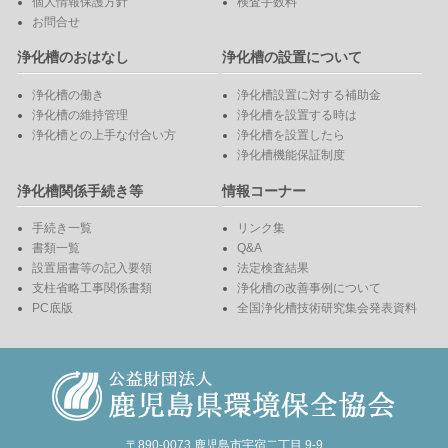
個人情報保護方針
検査手数料
お問合せ
浄化槽のおはなし
浄化槽の設置について
浄化槽の働き
浄化槽設置に対する補助金
浄化槽の維持管理
浄化槽を設置する時は
浄化槽との上手な付合い方
浄化槽を設置したら
浄化槽機能保証制度
浄化槽関係手続き等
情報コーナー
手続き一覧
リンク集
書類一覧
Q&A
設置届書等の記入要領
法定検査結果
支柱省略工事関係書類
浄化槽の改善事例について
PC底版
全国浄化槽技術研究集会発表資料
〒890-0073 鹿児島市宇宿二丁目 9-9