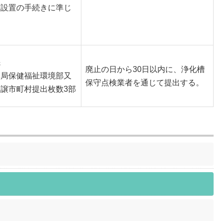
槽設置の手続きに準じ
先
廃止の日から30日以内に、浄化槽
興局保健福祉環境部又
保守点検業者を通じて提出する。
譲市町村提出枚数3部