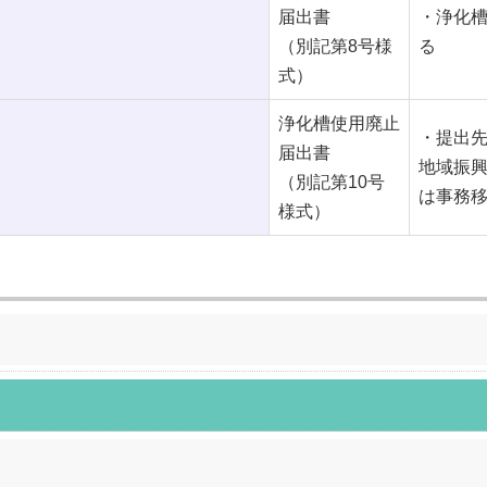
届出書
・浄化
（別記第8号様
る
式）
浄化槽使用廃止
・提出
届出書
地域振
（別記第10号
は事務移
様式）