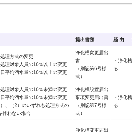
提出書類
経 由
浄化槽変更届出
）処理方式の変更
書
・浄化
）処理対象人員の10％以上の変更
（別記第6号様
る
）日平均汚水量の10％以上の変更
式）
）処理対象人員の10％未満の変更
浄化槽設置届出
）日平均汚水量の10％未満の変更
事項変更届出書
・浄化
1）、（2）のいずれも処理方式の
（別記第7号様
る
を伴わない場合
式）
浄化槽変更届出