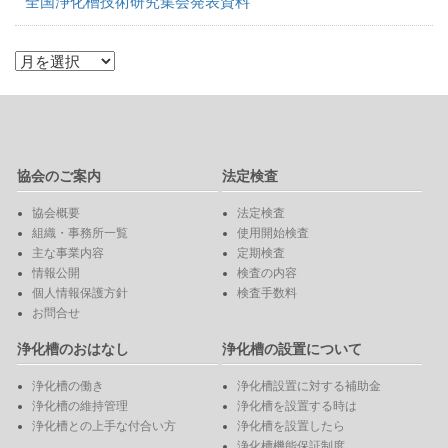
全国浄化槽技術研究集会発表資料
協会のご案内
法定検査
協会概要
法定検査
組織・事務所一覧
使用開始検査
主な事業内容
定期検査
情報公開
検査の内容
個人情報保護方針
検査手数料
お問合せ
浄化槽のおはなし
浄化槽の設置について
浄化槽の働き
浄化槽設置に対する補助金
浄化槽の維持管理
浄化槽を設置する時は
浄化槽との上手な付合い方
浄化槽を設置したら
浄化槽機能保証制度