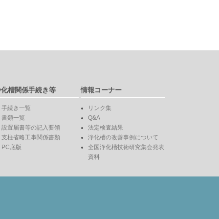
浄化槽関係手続き等
情報コーナー
手続き一覧
リンク集
書類一覧
Q&A
設置届書等の記入要領
法定検査結果
支柱省略工事関係書類
浄化槽の改善事例について
PC底版
全国浄化槽技術研究集会発表
資料