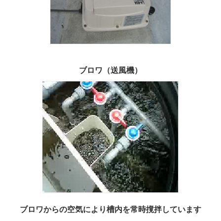
ブロワ（送風機）
ブロワからの空気により槽内を常時撹拌しています