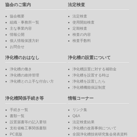
協会のご案内
法定検査
協会概要
法定検査
組織・事務所一覧
使用開始検査
主な事業内容
定期検査
情報公開
検査の内容
個人情報保護方針
検査手数料
お問合せ
浄化槽のおはなし
浄化槽の設置について
浄化槽の働き
浄化槽設置に対する補助金
浄化槽の維持管理
浄化槽を設置する時は
浄化槽との上手な付合い方
浄化槽を設置したら
浄化槽機能保証制度
浄化槽関係手続き等
情報コーナー
手続き一覧
リンク集
書類一覧
Q&A
設置届書等の記入要領
法定検査結果
支柱省略工事関係書類
浄化槽の改善事例について
PC底版
全国浄化槽技術研究集会発表資料