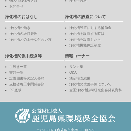
個人情報保護方針
検査手数料
お問合せ
浄化槽のおはなし
浄化槽の設置について
浄化槽の働き
浄化槽設置に対する補助金
浄化槽の維持管理
浄化槽を設置する時は
浄化槽との上手な付合い方
浄化槽を設置したら
浄化槽機能保証制度
浄化槽関係手続き等
情報コーナー
手続き一覧
リンク集
書類一覧
Q&A
設置届書等の記入要領
法定検査結果
支柱省略工事関係書類
浄化槽の改善事例について
PC底版
全国浄化槽技術研究集会発表資料
〒890-0073 鹿児島市宇宿二丁目 9-9